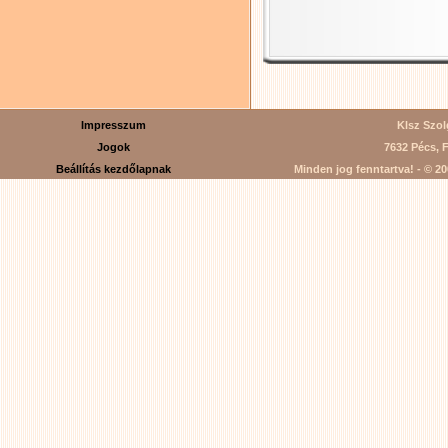
Impresszum
Klsz Szolg
Jogok
7632 Pécs, F
Beállítás kezdőlapnak
Minden jog fenntartva! - © 200