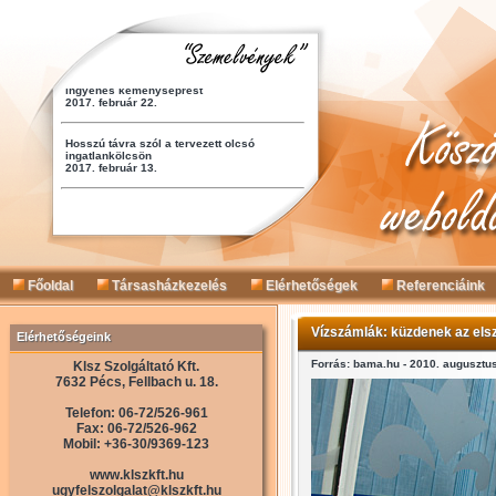
Főoldal
Társasházkezelés
Elérhetőségek
Referenciáink
Vízszámlák: küzdenek az el
Elérhetőségeink
Forrás: bama.hu - 2010. augusztus
Klsz Szolgáltató Kft.
7632 Pécs, Fellbach u. 18.
Telefon: 06-72/526-961
Fax: 06-72/526-962
Mobil: +36-30/9369-123
www.klszkft.hu
ugyfelszolgalat@klszkft.hu