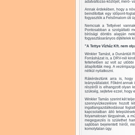
adatváltozás-közlőjét, mérő- va
Annak érdekében, hogy a növe
beindítottak egy időpont-fogla
fogyasztók a Felsőmalom úti üg
Nemcsak a Tettyével vanna
Pontosabban a szolgáltató mé
bírósági döntés alapján nek
fogyasztásarányos díjtételek k
"A Tettye Vízház Kft. nem oly
Winkler Tamást, a Dunántúli R
Forrásházat is, a DRV-nél kiro
feltehetően az volt az utóbb
állapították meg. A vezérigaz
nélkül nyilatkozni.
Rákérdeztünk arra is, hogy
leányvállalatot. Főként annak
részéről is elhangzott olyan k
szükség, sejtetve ezzel, hogy 
Winkler Tamás szerint két telj
szennyvízkezelésre hozott lé
ingatlangazdálkodással fogla
kapcsolatban álló települése
folyamatosan tárgyalnak, a múl
megegyezés is születhet ham
sajtóban bejelentett hírről, 
komolytalan ügy.