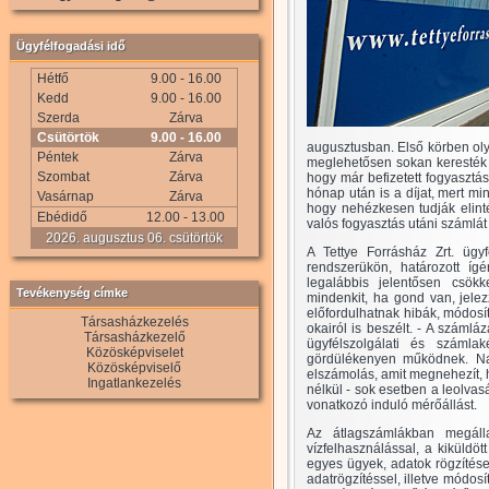
Ügyfélfogadási idő
Hétfő
9.00 - 16.00
Kedd
9.00 - 16.00
Szerda
Zárva
Csütörtök
9.00 - 16.00
augusztusban. Első körben oly
Péntek
Zárva
meglehetősen sokan keresték l
Szombat
Zárva
hogy már befizetett fogyasztás
hónap után is a díjat, mert m
Vasárnap
Zárva
hogy nehézkesen tudják elintéz
Ebédidő
12.00 - 13.00
valós fogyasztás utáni számlát 
2026. augusztus 06. csütörtök
A Tettye Forrásház Zrt. ügy
rendszerükön, határozott í
legalábbis jelentősen csök
Tevékenység címke
mindenkit, ha gond van, jele
előfordulhatnak hibák, módosí
Társasházkezelés
okairól is beszélt. - A számláz
Társasházkezelő
ügyfélszolgálati és számlak
Közösképviselet
gördülékenyen működnek. Na
Közösképviselő
elszámolás, amit megnehezít, 
Ingatlankezelés
nélkül - sok esetben a leolvas
vonatkozó induló mérőállást.
Az átlagszámlákban megáll
vízfelhasználással, a kiküldöt
egyes ügyek, adatok rögzítése
adatrögzítéssel, illetve módos