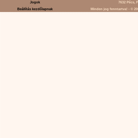
Jogok
7632 Pécs, F
Beállítás kezdőlapnak
Minden jog fenntartva! - © 200