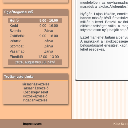
megfelelően az egyharmadnyi
maradék a lakóké. A település 35
Ügyfélfogadási idő
Nyőgéri Lajos közölte, emell
hanem más építésű társasháza
Hétfő
9.00 - 16.00
milliós a keret. Beszáll az ö
Kedd
9.00 - 16.00
elkötelezettséget vállal a m
folyamatosan nyújthatják be p
Szerda
Zárva
Csütörtök
9.00 - 16.00
Ezzel már lehet tartani a beny
Péntek
Zárva
A munkákat a lakóközösségek 
befogadásáról értesítést kap
Szombat
Zárva
lehet esedékes.
Vasárnap
Zárva
Ebédidő
12.00 - 13.00
2026. augusztus 10. hétfő
Tevékenység címke
Társasházkezelés
Társasházkezelő
Közösképviselet
Közösképviselő
Ingatlankezelés
Impresszum
Klsz Szolg