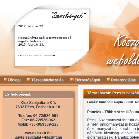
Főoldal
Társasházkezelés
Elérhetőségek
Referenciáink
Társasházak: Pécs is beszáll
Elérhetőségeink
Forrás: Dunántúli Napló - 2008. má
Klsz Szolgáltató Kft.
7632 Pécs, Fellbach u. 18.
Panelek - Több százmilliós 
Telefon: 06-72/526-961
Fax: 06-72/526-962
Pécs - A kormányzat február e
Mobil: +36-30/9369-123
a helyi önkormányzat is hozzá
önkormányzat már korábban jel
www.klszkft.hu
népjóléti bizottság elnöke 
ugyfelszolgalat@klszkft.hu
előterjesztések. Panelszigetel