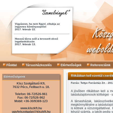
Főoldal
Társasházkezelés
Elérhetőségek
Referenciáink
Ritkábban kell ezentúl cseré
Elérhetőségeink
Forrás: Tettye Forrásház Zrt. - 20
Klsz Szolgáltató Kft.
7632 Pécs, Fellbach u. 18.
A jövőben ritkábban kell a m
Telefon: 06-72/526-961
lakástulajdonosok költségei - 
Fax: 06-72/526-962
Mobil: +36-30/9369-123
A társasházak, lakásszövetk
megkönnyítésére a lakástulajdo
www.klszkft.hu
is kötnek a vízszolgáltatóval.
ugyfelszolgalat@klszkft.hu
készül számla, a lakók pedig