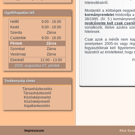
hitelesítéséről.
Mostantól a költségek negyed
Ügyfélfogadási idő
kormányrendelet
módosítja a 
38/1995. (IV. 5.) kormányrend
Hétfő
9.00 - 16.00
nyolcévente kell csak cserél
Kedd
9.00 - 16.00
vonatkozik, illetve azokra sz
hitelesek.
Szerda
Zárva
Csütörtök
9.00 - 16.00
Csak azok a mérők nem kapta
Péntek
Zárva
amelyeken 2005-ös vagy rég
fogyasztóknak kell figyelemm
Szombat
Zárva
lejáratról az érintetteket, hogy
Vasárnap
Zárva
Ebédidő
12.00 - 13.00
F
2026. augusztus 07. péntek
Tevékenység címke
Társasházkezelés
Társasházkezelő
Közösképviselet
Közösképviselő
Ingatlankezelés
Impresszum
Klsz Szolg