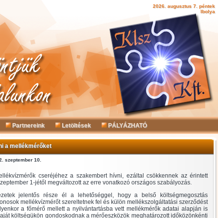
2026. augusztus 7. péntek
Ibolya
Partnereink
Letöltések
PÁLYÁZHATÓ
lni a mellékmérőket
12. szeptember 10.
ellékvízmérők cseréjéhez a szakembert hívni, ezáltal csökkennek az érintett
szeptember 1-jétől megváltozott az erre vonatkozó országos szabályozás.
ezetek jelentős része él a lehetőséggel, hogy a belső költségmegosztás
nosok mellékvízmérőt szereltetnek fel és külön mellékszolgáltatási szerződést
 Ilyenkor a főmérő mellett a nyilvántartásba vett mellékmérők adatai alapján is
 saját költségükön gondoskodnak a mérőeszközök meghatározott időközönkénti