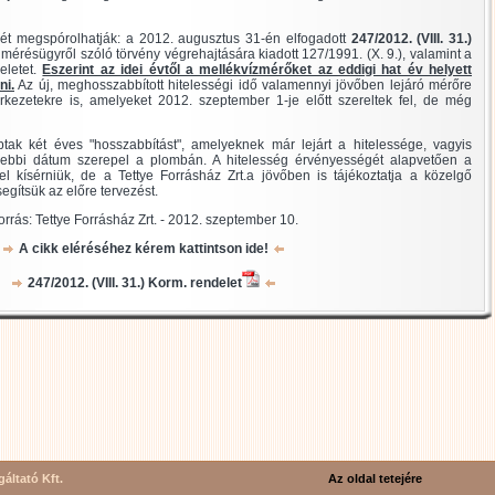
ét megspórolhatják: a 2012. augusztus 31-én elfogadott
247/2012. (VIII. 31.)
mérésügyről szóló törvény végrehajtására kiadott 127/1991. (X. 9.), valamint a
eletet.
Eszerint az idei évtől a mellékvízmérőket az eddigi hat év helyett
ni.
Az új, meghosszabbított hitelességi idő valamennyi jövőben lejáró mérőre
erkezetekre is, amelyeket 2012. szeptember 1-je előtt szereltek fel, de még
k két éves "hosszabbítást", amelyeknek már lejárt a hitelessége, vagyis
ebbi dátum szerepel a plombán. A hitelesség érvényességét alapvetően a
el kísérniük, de a Tettye Forrásház Zrt.a jövőben is tájékoztatja a közelgő
 segítsük az előre tervezést.
orrás: Tettye Forrásház Zrt. - 2012. szeptember 10.
A cikk eléréséhez kérem kattintson ide!
247/2012. (VIII. 31.) Korm. rendelet
áltató Kft.
Az oldal tetejére