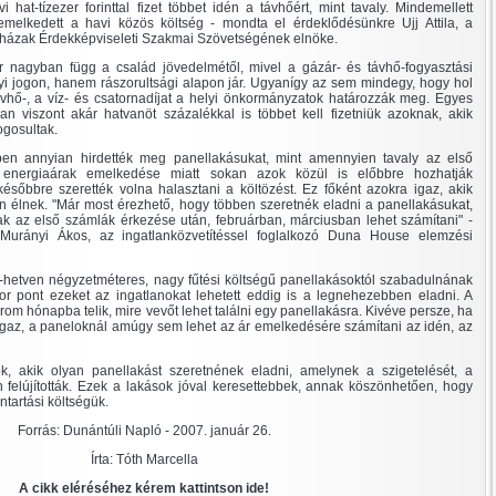
hat-tízezer forinttal fizet többet idén a távhőért, mint tavaly. Mindemellett
l emelkedett a havi közös költség - mondta el érdeklődésünkre Ujj Attila, a
házak Érdekképviseleti Szakmai Szövetségének elnöke.
 nagyban függ a család jövedelmétől, mivel a gázár- és távhő-fogyasztási
yi jogon, hanem rászorultsági alapon jár. Ugyanígy az sem mindegy, hogy hol
ávhő-, a víz- és csatornadíjat a helyi önkormányzatok határozzák meg. Egyes
 viszont akár hatvanöt százalékkal is többet kell fizetniük azoknak, akik
gosultak.
en annyian hirdették meg panellakásukat, mint amennyien tavaly az első
energiaárak emelkedése miatt sokan azok közül is előbbre hozhatják
ésőbbre szerették volna halasztani a költözést. Ez főként azokra igaz, akik
an élnek. "Már most érezhető, hogy többen szeretnék eladni a panellakásukat,
k az első számlák érkezése után, februárban, márciusban lehet számítani" -
Murányi Ákos, az ingatlanközvetítéssel foglalkozó Duna House elemzési
hetven négyzetméteres, nagy fűtési költségű panellakásoktól szabadulnának
r pont ezeket az ingatlanokat lehetett eddig is a legnehezebben eladni. A
om hónapba telik, mire vevőt lehet találni egy panellakásra. Kivéve persze, ha
. Igaz, a paneloknál amúgy sem lehet az ár emelkedésére számítani az idén, az
, akik olyan panellakást szeretnének eladni, amelynek a szigetelését, a
n felújították. Ezek a lakások jóval keresettebbek, annak köszönhetően, hogy
tartási költségük.
Forrás: Dunántúli Napló - 2007. január 26.
Írta: Tóth Marcella
A cikk eléréséhez kérem kattintson ide!