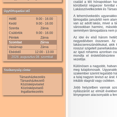
család a téli hónapokban havi 
körülbelül négyezer forintta
Lakásszövetkezetek és Társas
Ügyfélfogadási idő
A tehernövekedés ugyanakkor
Hétfő
9.00 - 16.00
támogatás januártól nem alan
van az adott lakás, mivel a t
Kedd
9.00 - 16.00
városokban harminc, másokban
Szerda
Zárva
semmilyen támogatásra nem jo
Csütörtök
9.00 - 16.00
Az idei év első három hetéb
Péntek
Zárva
negyedévben összesen. Az 
Szombat
Zárva
lakáscsereszándékukat, akik k
Vasárnap
Zárva
rosszul szigetelt panellakásb
Ebédidő
12.00 - 13.00
az igazi rohamra azonban csa
mondta el érdeklődésünkre 
2026. augusztus 08. szombat
vezetője.
Különösen a nagyobb, hatvan-
meg tulajdonosaik. Ugyanakko
Tevékenység címke
szakember szerint legalább hár
Társasházkezelés
a tulaj nagyon leviszi az árat
Társasházkezelő
inkább stagnál vagy csökken.
Közösképviselet
Jobb helyzetben vannak azok
Közösképviselő
nyílászáróit az elmúlt évekbe
Ingatlankezelés
lényegesen alacsonyabb a fenn