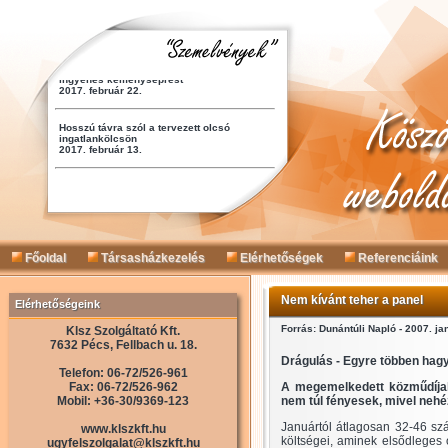
Főoldal
Társasházkezelés
Elérhetőségek
Referenciáink
Nem kívánt teher a panel
Elérhetőségeink
Forrás: Dunántúli Napló - 2007. ja
Klsz Szolgáltató Kft.
7632 Pécs, Fellbach u. 18.
Drágulás - Egyre többen hagy
Telefon: 06-72/526-961
Fax: 06-72/526-962
A megemelkedett közműdíjak
Mobil: +36-30/9369-123
nem túl fényesek, mivel nehéz
Januártól átlagosan 32-46 sz
www.klszkft.hu
költségei, aminek elsődleges
ugyfelszolgalat@klszkft.hu