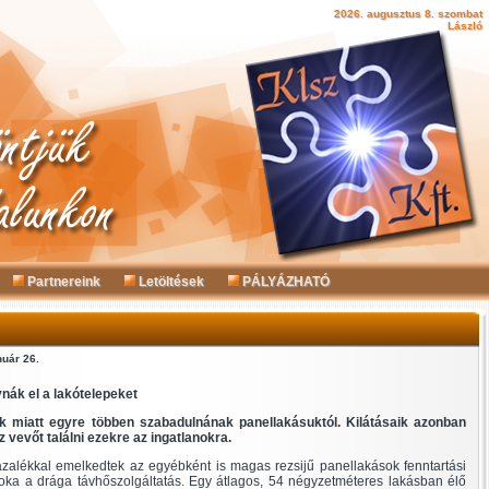
2026. augusztus 8. szombat
László
Partnereink
Letöltések
PÁLYÁZHATÓ
nuár 26.
nák el a lakótelepeket
 miatt egyre többen szabadulnának panellakásuktól. Kilátásaik azonban
 vevőt találni ezekre az ingatlanokra.
ázalékkal emelkedtek az egyébként is magas rezsijű panellakások fenntartási
 oka a drága távhőszolgáltatás. Egy átlagos, 54 négyzetméteres lakásban élő