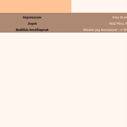
Impresszum
Klsz Szolg
Jogok
7632 Pécs, F
Beállítás kezdőlapnak
Minden jog fenntartva! - © 200