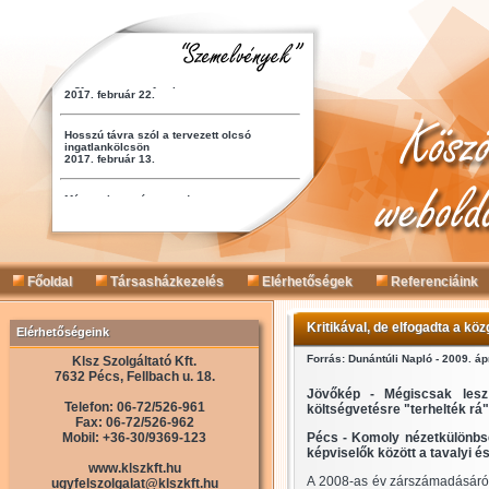
Főoldal
Társasházkezelés
Elérhetőségek
Referenciáink
Kritikával, de elfogadta a k
Elérhetőségeink
Forrás: Dunántúli Napló - 2009. ápr
Klsz Szolgáltató Kft.
7632 Pécs, Fellbach u. 18.
Jövőkép - Mégiscsak lesz
Telefon: 06-72/526-961
költségvetésre "terhelték rá"
Fax: 06-72/526-962
Mobil: +36-30/9369-123
Pécs - Komoly nézetkülönbség
képviselők között a tavalyi é
www.klszkft.hu
A 2008-as év zárszámadásáról 
ugyfelszolgalat@klszkft.hu