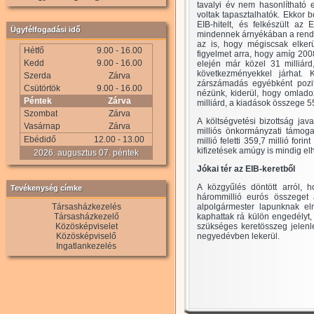
tavalyi év nem hasonlítható
voltak tapasztalhatók. Ekkor b
EIB-hitelt, és felkészült az
Ügyfélfogadási idő
mindennek árnyékában a rende
az is, hogy mégiscsak elker
Hétfő
9.00 - 16.00
figyelmet arra, hogy amíg 200
Kedd
9.00 - 16.00
elején már közel 31 milliár
következményekkel járhat. 
Szerda
Zárva
zárszámadás egyébként pozití
Csütörtök
9.00 - 16.00
nézünk, kiderül, hogy omladoz
Péntek
Zárva
milliárd, a kiadások összege 55,
Szombat
Zárva
A költségvetési bizottság ja
Vasárnap
Zárva
milliós önkormányzati támog
Ebédidő
12.00 - 13.00
millió feletti 359,7 millió for
kifizetések amúgy is mindig el
2026. augusztus 07. péntek
Jókai tér az EIB-keretből
A közgyűlés döntött arról, 
Tevékenység címke
hárommillió eurós összeget 
Társasházkezelés
alpolgármester lapunknak elmo
Társasházkezelő
kaphattak rá külön engedélyt,
Közösképviselet
szükséges keretösszeg jelenle
Közösképviselő
negyedévben lekerül.
Ingatlankezelés