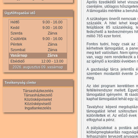
Április tizedikétől lehet vis
cseréjére, utólagos hőszigetel
A támogatás mértéke a beruház
Ügyfélfogadási idő
A szükséges önerőt nemcsak sa
Hétfő
9.00 - 16.00
százalék. A hitel lehet kie
felújítások 85 százalékáig, 
Kedd
9.00 - 16.00
fedezhető a kedvezményes hit
Szerda
Zárva
millió 765 ezer forint.
Csütörtök
9.00 - 16.00
Fontos tudni, hogy csak az 
Péntek
Zárva
kérhetnek támogatást, a pane
Szombat
Zárva
meg kell valósítani. Nem igén
Vasárnap
Zárva
van, vagy nem rendelkezik a 
Ebédidő
12.00 - 13.00
az igénylő a korábbi években 
2026. augusztus 09. vasárnap
A gazdasági tárca jelentős é
szemben mostantól évente 14
meg.
Tevékenység címke
Az idei program keretében m
feltételrendszer mellett. Eg
Társasházkezelés
támogatást igényelni. Itt ráa
Társasházkezelő
kaphat támogatást tehát egy új 
Közösképviselet
Közösképviselő
Tavalyhoz képest megduplázód
Ingatlankezelés
támogatást lehet szétosztani
különítettek el. Az előző éve
elfogyhat a pénz.
A pályázatokat a postára ad
költségmegtakarítás nagyság
felhasználni tervezett anyagok