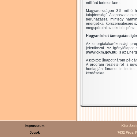
milliárd forintos keret.
Magyarországon 3,5 millió h
tulajdonságú. A tapasztalatok 
beruházással mintegy harminc
energetikai korszerűsítésére s
megspórolni az elköltött pénzt.
Hogyan lehet támogatást igé
Az energiatakarékossági prog
jelentkezni. Az igénylőlapot
(
www.gkm.gov.hu
), s az Ener
A kitöltött űrlapot három péld
A program részleteiről is ugy
honlapján fórumot is indítot
kérdésekre.
Impresszum
Klsz Szolg
Jogok
7632 Pécs, F