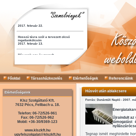
Főoldal
Társasházkezelés
Elérhetőségek
Referenciáink
Húsvét után ablakcsere
Elérhetőségeink
Forrás: Dunántúli Napló - 2007. m
Klsz Szolgáltató Kft.
7632 Pécs, Fellbach u. 18.
Energiatakaré
Telefon: 06-72/526-961
Fax: 06-72/526-962
Újraindult az
Mobil: +36-30/9369-123
támogatást 
nyílászárócse
www.klszkft.hu
Tegnap ismét meghirdette hon
ugyfelszolgalat@klszkft.hu