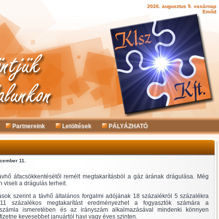
2026. augusztus 9. vasárnap
Emőd
Partnereink
Letöltések
PÁLYÁZHATÓ
ecember 11.
távhő áfacsökkentésétől remélt megtakarításból a gáz árának drágulása. Még
 viseli a drágulás terheit.
sok szerint a távhő általános forgalmi adójának 18 százalékról 5 százalékra
11 százalékos megtakarítást eredményezhet a fogyasztók számára a
i számla ismeretében és az irányszám alkalmazásával mindenki könnyen
fizetne kevesebbet januártól havi vagy éves szinten.