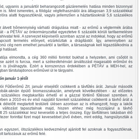
 mód, ugyanis a januártól beharangozott gázáremelés hatása minden bizonnyal
n is. Mint ismeretes, a földgáz végfelhasználói ára átlagosan 3,9 százalékkal
óra alatti fogyasztóknál, vagyis jellemzően a háztartásoknál 5,6 százalékos
az átvett hőmennyiség várható drágulása miatt - az erőmű a végtermék árába
sát - a PÉTÁV az önkormányzattal egyeztetve 6 százalék körüli tarifaemelésre
iahivatal felé. A szervezet képviselői azonban azzal az indokkal, hogy az erőmű
csolt termelés előnyeit, elzárkóztak a drágítástól. Így, amennyiben az
onú cég nem emelhet januártól a tarifáin, a társaságnak kell kigazdálkodnia a
 hatásait.
ója elmondta, a cég 360 millió forintot bukhat a helyzeten, ami csődöt is
 azért is furcsa, mert a székesfehérvári árváltozást magasabb erőművi és
on is jóváhagyta. Ezért a konszenzus érdekében a PÉTÁV a MEH-hel, az
an társtulajdonos erőművel ül le tárgyalni.
n január 1-jétől
i Fűtőerőmű Zrt. január elsejétől csökkenti a távfűtés árát. Január második
Zobák-aknán épülő biomasszakazán, amelynek következtében - az előzetes
t százalékos megtakarítás érhető el a gázzal történő fűtéssel szemben. A
örben a 2010-es év első napjától tizenkét százalékkal csökkenti a távhő árát a
k délelőtt megtartott testületi ülésen azonban az is elhangzott, hogy a lakók
változást tapasztalnak majd, hiszen ehhez még hozzájárul a távhő
t 25 százalékkal lesz kevesebb a teljes összeg. Egy távfűtéses lakásban élő
ötezer forinttal fizet majd kevesebbet jövő évben, mint eddig, hangsúlyozták a
an egyszeri, ötszázalékos kedvezményt ajánlott fel azoknak a fogyasztóknak,
t tartozásuk az erőmű felé.