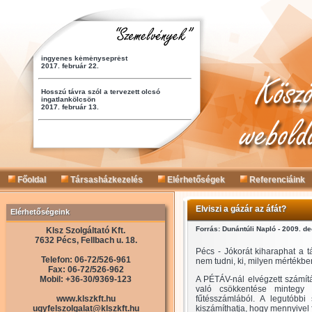
Főoldal
Társasházkezelés
Elérhetőségek
Referenciáink
Elviszi a gázár az áfát?
Elérhetőségeink
Forrás: Dunántúli Napló - 2009. d
Klsz Szolgáltató Kft.
7632 Pécs, Fellbach u. 18.
Pécs - Jókorát kiharaphat a 
Telefon: 06-72/526-961
nem tudni, ki, milyen mértékben
Fax: 06-72/526-962
Mobil: +36-30/9369-123
A PÉTÁV-nál elvégzett számítá
való csökkentése mintegy 
www.klszkft.hu
fűtésszámlából. A legutóbb
ugyfelszolgalat@klszkft.hu
kiszámíthatja, hogy mennyivel 