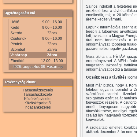
Sajnos indokolt a feltételes
érezhető lesz a távhőtarifákba
Ügyfélfogadási idő
emelkedik, míg a 20 köbméter/
áremelkedés várható.
Hétfő
9.00 - 16.00
Lapunk információja szerint 
Kedd
9.00 - 16.00
beépíti a fűtőanyag árváltozá
Szerda
Zárva
tett javaslatot a Magyar Energ
Csütörtök
9.00 - 16.00
árai nem tartalmazzák a kap
Péntek
Zárva
önkormányzati többségi tulajd
gázáremelés negatív gazdasági
Szombat
Zárva
Vasárnap
Zárva
Gasz Zoltán, a PÉTÁV igazgat
Ebédidő
12.00 - 13.00
eredményezhet. A MEH döntése
magasabb lakossági tarifák
2026. augusztus 09. vasárnap
önkormányzat pedig a társaságb
Olcsóbb lesz a távfűtés Komló
Tevékenység címke
Most már biztos, hogy a Komló
felében ugyanis beindul a 
Társasházkezelés
számítások szerint - tizenké
Társasházkezelő
szolgáltató ezért saját hatásk
Közösképviselet
fogyasztók részére. A csütörtö
Közösképviselő
ennél lényegesen nagyobb 
Ingatlankezelés
áfacsökkenése, amellyel együt
család így nagyjából tíz-tizen
képviselők.
A szolgáltató emellett korább
akiknek december 8-án nem vol