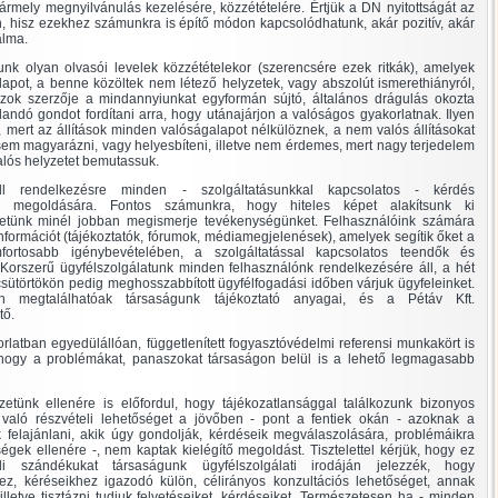
rmely megnyilvánulás kezelésére, közzétételére. Értjük a DN nyitottságát az
n, hisz ezekhez számunkra is építő módon kapcsolódhatunk, akár pozitív, akár
alma.
unk olyan olvasói levelek közzétételekor (szerencsére ezek ritkák), amelyek
apot, a benne közöltek nem létező helyzetek, vagy abszolút ismerethiányról,
azok szerzője a mindannyiunkat egyformán sújtó, általános drágulás okozta
andó gondot fordítani arra, hogy utánajárjon a valóságos gyakorlatnak. Ilyen
t, mert az állítások minden valóságalapot nélkülöznek, a nem valós állításokat
sem magyarázni, vagy helyesbíteni, illetve nem érdemes, mert nagy terjedelem
alós helyzetet bemutassuk.
l rendelkezésre minden - szolgáltatásunkkal kapcsolatos - kérdés
a megoldására. Fontos számunkra, hogy hiteles képet alakítsunk ki
zetünk minél jobban megismerje tevékenységünket. Felhasználóink számára
ormációt (tájékoztatók, fórumok, médiamegjelenések), amelyek segítik őket a
mfortosabb igénybevételében, a szolgáltatással kapcsolatos teendők és
orszerű ügyfélszolgálatunk minden felhasználónk rendelkezésére áll, a hét
ütörtökön pedig meghosszabbított ügyfélfogadási időben várjuk ügyfeleinket.
ban megtalálhatóak társaságunk tájékoztató anyagai, és a Pétáv Kft.
tő.
orlatban egyedülállóan, függetlenített fogyasztóvédelmi referensi munkakört is
 hogy a problémákat, panaszokat társaságon belül is a lehető legmagasabb
tünk ellenére is előfordul, hogy tájékozatlansággal találkozunk bizonyos
 való részvételi lehetőséget a jövőben - pont a fentiek okán - azoknak a
k felajánlani, akik úgy gondolják, kérdéseik megválaszolására, problémáikra
ségek ellenére -, nem kaptak kielégítő megoldást. Tisztelettel kérjük, hogy ez
eli szándékukat társaságunk ügyfélszolgálati irodáján jelezzék, hogy
ez, kéréseikhez igazodó külön, célirányos konzultációs lehetőséget, annak
lletve tisztázni tudjuk felvetéseiket, kérdéseiket. Természetesen ha - minden