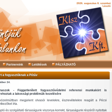
2026. augusztus 8. szombat
László
Partnereink
Letöltések
PÁLYÁZHATÓ
rt a fogyasztóknak a Pétáv
tóber 24.
naszok - Függetlenített fogyasztóvédelmi referensi munkakört is
trehoztak a lakossági problémák kezelésére
közelmúltban megjelent olvasói levelekre, észrevételekre reagált a Pécsi
etkezőket írta.
ó és szolgáltató társaságunk viszonya korrekt, társaságunk részéről nyitottak