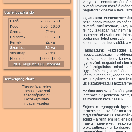
vagyunk a bennünket érintő bá
olvasói levelek közzétételébe
negatív ránk nézve a levél tart
Ügyfélfogadási idő
Ugyanakkor értetlenkedve áll
Hétfő
9.00 - 16.00
nélkülöznek minden valóságal
tévhitről tanúskodnak, vagy 
Kedd
9.00 - 16.00
felindultságában már nem hajl
Szerda
Zárva
levelekre reflektálni sem lehe
Csütörtök
9.00 - 16.00
pedig nem lehet sem cáfolni, 
Péntek
Zárva
kellene ahhoz, hogy előbb a v
Szombat
Zárva
Társaságunk készséggel ál
Vasárnap
Zárva
megválaszolására, problém
Ebédidő
12.00 - 13.00
társaságunkról, hogy környe
igyekszünk megadni minden inf
2026. augusztus 08. szombat
távhőszolgáltatás minél ko
ügyintézés megismerésében. K
két munkanapján, kedden és cs
Tevékenység címke
Az ügyfélszolgálati irodá
üzletszabályzata is hozzáférhe
Társasházkezelés
Társasházkezelő
Az általános szolgáltatói gyak
Közösképviselet
létrehoztunk pontosan azért,
Közösképviselő
színvonalon kezelhessük.
Ingatlankezelés
Sajnos a legnagyobb igyekeze
területeken. Távhőfórumokon
fogyasztóinknak is szeretnén
eddig - a fenn említett lehető
irányú igényeiket, részvét
előkészíthessük a kérdéseikh
reményében, hogy orvosolni, i