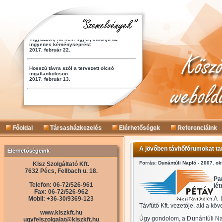
Főoldal
Társasházkezelés
Elérhetőségek
Referenciáink
A jövőben távhőfórumokat ta
Elérhetőségeink
Forrás: Dunántúli Napló - 2007. ok
Klsz Szolgáltató Kft.
7632 Pécs, Fellbach u. 18.
Pa
Telefon: 06-72/526-961
lé
Fax: 06-72/526-962
Mobil: +36-30/9369-123
A 
Távfűtő Kft. vezetője, aki a köv
www.klszkft.hu
Úgy gondolom, a Dunántúli Napl
ugyfelszolgalat@klszkft.hu